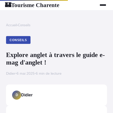
Tourisme Charente
🏰
Accueil
›
Conseils
CONSEILS
Explore anglet à travers le guide e-
mag d'anglet !
Didier
•
6 mai 2025
•
6 min de lecture
Didier
D