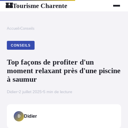
Tourisme Charente
🏰
Accueil
›
Conseils
CONSEILS
Top façons de profiter d'un
moment relaxant près d'une piscine
à saumur
Didier
•
2 juillet 2025
•
5 min de lecture
Didier
D