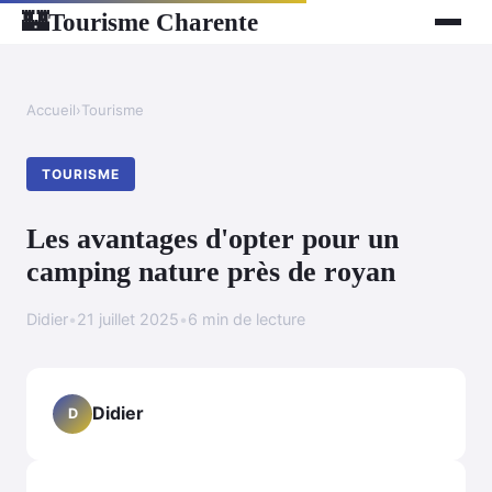
Tourisme Charente
🏰
Accueil
›
Tourisme
TOURISME
Les avantages d'opter pour un
camping nature près de royan
Didier
•
21 juillet 2025
•
6 min de lecture
Didier
D