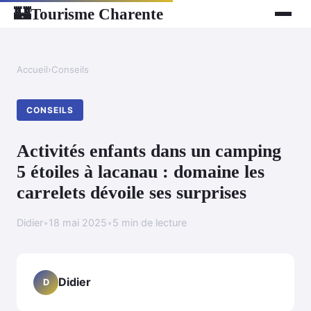
Tourisme Charente
🏰
Accueil
›
Conseils
CONSEILS
Activités enfants dans un camping
5 étoiles à lacanau : domaine les
carrelets dévoile ses surprises
Didier
•
18 mai 2025
•
5 min de lecture
Didier
D